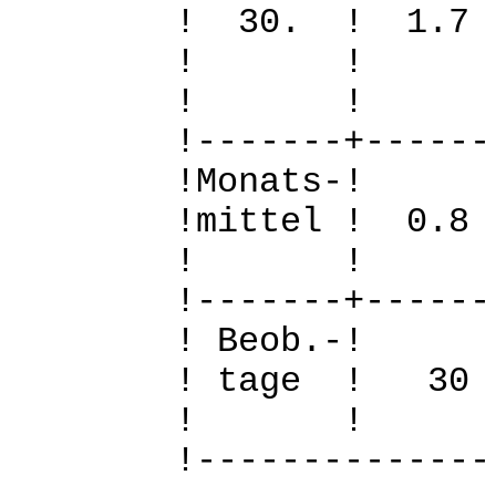
! 30. ! 1.
! 
! 
!-------+------
!Mo
!mittel ! 0.
! 
!-------+------
! B
! tage !
! 
!--------------