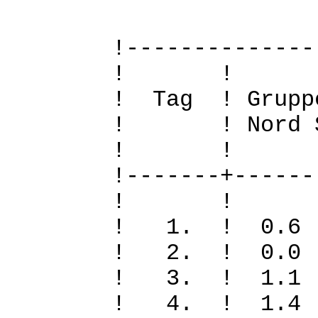
!--------------
! 
! Tag ! Grupp
! ! Nord Sued
! 
!-------+------
! 
! 1. ! 0
! 2. ! 0
! 3. ! 1.
! 4. ! 1.