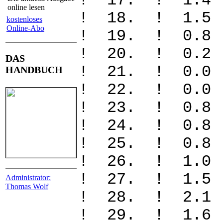
! 17. ! 1
online lesen
! 18. ! 1
kostenloses
Online-Abo
! 19. ! 0
! 20. ! 
DAS
! 21. ! 
HANDBUCH
! 22. ! 
! 23. ! 0
! 24. ! 0
! 25. ! 0
! 26. ! 1
! 27. ! 1
Administrator:
Thomas Wolf
! 28. ! 2
! 29. ! 1.