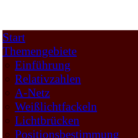
Start
Themengebiete
Einführung
Relativzahlen
A-Netz
Weißlichtfackeln
Lichtbrücken
Positionsbestimmung