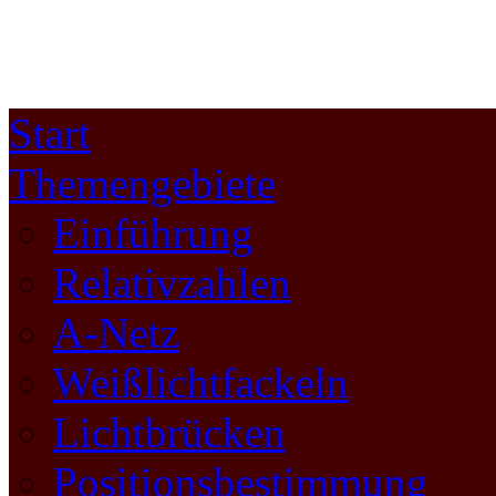
Start
Themengebiete
Einführung
Relativzahlen
A-Netz
Weißlichtfackeln
Lichtbrücken
Positionsbestimmung