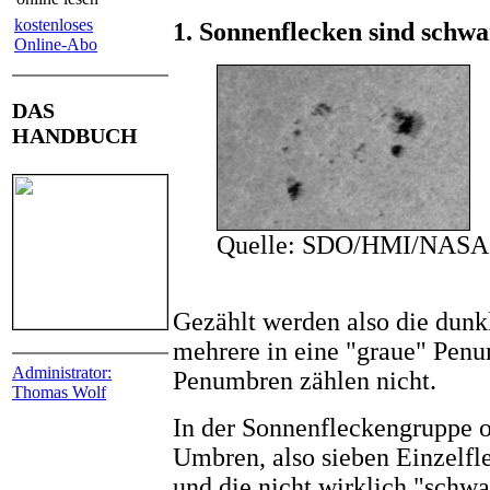
kostenloses
1. Sonnenflecken sind schwa
Online-Abo
DAS
HANDBUCH
Quelle: SDO/HMI/NASA
Gezählt werden also die dun
mehrere in eine "graue" Penu
Administrator:
Penumbren zählen nicht.
Thomas Wolf
In der Sonnenfleckengruppe o
Umbren, also sieben Einzelf
und die nicht wirklich "schwa