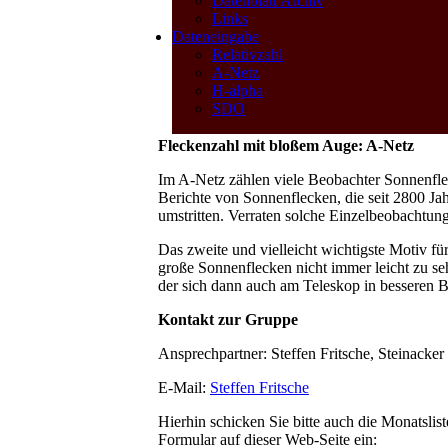
Datenblatt Archiv
Links
Dateneingabe
Relativzahl
A-Netz
H-alpha
SDO
Fleckenzahl mit bloßem Auge: A-Netz
Im A-Netz zählen viele Beobachter Sonnenflec
Berichte von Sonnenflecken, die seit 2800 Jah
umstritten. Verraten solche Einzelbeobachtun
Das zweite und vielleicht wichtigste Motiv 
große Sonnenflecken nicht immer leicht zu s
der sich dann auch am Teleskop in besseren 
Kontakt zur Gruppe
Ansprechpartner: Steffen Fritsche, Steinacke
E-Mail:
Steffen Fritsche
Hierhin schicken Sie bitte auch die Monatsli
Formular auf dieser Web-Seite ein: