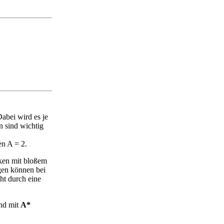
Dabei wird es je
n sind wichtig
en A = 2.
ken mit bloßem
gen können bei
ht durch eine
und mit
A*