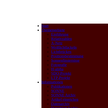
Start
Themengebiete
Einführung
Relativzahlen
A-Netz
Weißlichtfackeln
Lichtbrücken
Positionsbestimmung
Sonnenfinsternisse
Fotografie
H-alpha
SDO-Projekt
LTP-Projekt
Informationen
Publikationen
SONNE
SONNE Archiv
Artikel einreichen
Datenarchiv