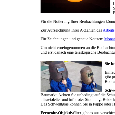
D
S
B
Für die Notierung Ihrer Beobachtungen könne
Zur Aufzeichnung Ihrer A-Zahlen das
Arbeits
Für Zeichnungen und genaue Notizen:
Monats
Um nicht voreingenommen an die Beobachtung
und erst danach eine teleskopische Beobachtu
Sie b
Einfac
gibt p
Beoba
Schwe
Baumarkt. Achten Sie unbedingt auf die Schut
ultravioletter und infraroter Strahlung. Beide
Das Schweißglas können Sie in Pappe oder Ho
Fernrohr-Objektivfilter
gibt es aus verschied