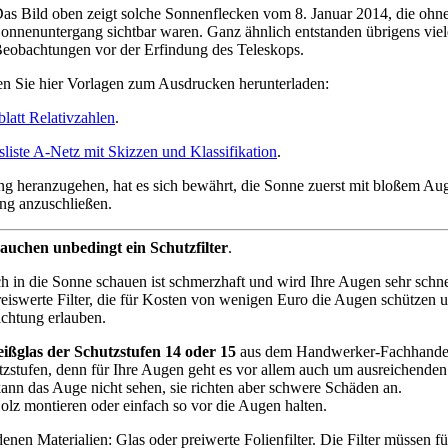
as Bild oben zeigt solche Sonnenflecken vom 8. Januar 2014, die ohne 
onnenuntergang sichtbar waren. Ganz ähnlich entstanden übrigens viele
eobachtungen vor der Erfindung des Teleskops.
n Sie hier Vorlagen zum Ausdrucken herunterladen:
blatt Relativzahlen
.
liste A-Netz mit Skizzen und Klassifikation
.
 heranzugehen, hat es sich bewährt, die Sonne zuerst mit bloßem Au
ng anzuschließen.
rauchen unbedingt ein Schutzfilter
.
h in die Sonne schauen ist schmerzhaft und wird Ihre Augen sehr schne
reiswerte Filter, die für Kosten von wenigen Euro die Augen schützen u
chtung erlauben.
ißglas der Schutzstufen 14 oder 15
aus dem Handwerker-Fachhandel
zstufen, denn für Ihre Augen geht es vor allem auch um ausreichenden
 kann das Auge nicht sehen, sie richten aber schwere Schäden an.
lz montieren oder einfach so vor die Augen halten.
enen Materialien: Glas oder preiwerte Folienfilter. Die Filter müssen für