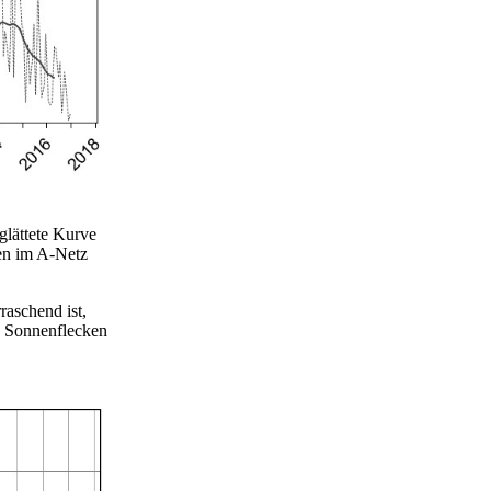
glättete Kurve
hen im A-Netz
aschend ist,
e Sonnenflecken