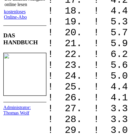
! 17. ! 4
online lesen
! 18. ! 4.
kostenloses
Online-Abo
! 19. ! 5.
! 20. ! 5.
DAS
! 21. ! 5.
HANDBUCH
! 22. ! 6.2
! 23. ! 5.
! 24. ! 5.
! 25. ! 4.
! 26. ! 4.
! 27. ! 3.
Administrator:
Thomas Wolf
! 28. ! 3.
! 29. ! 3.