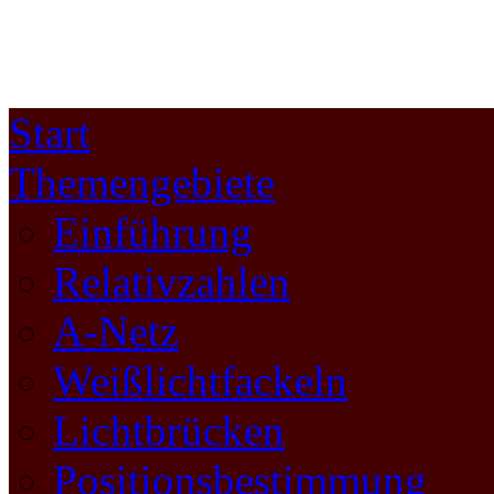
Start
Themengebiete
Einführung
Relativzahlen
A-Netz
Weißlichtfackeln
Lichtbrücken
Positionsbestimmung