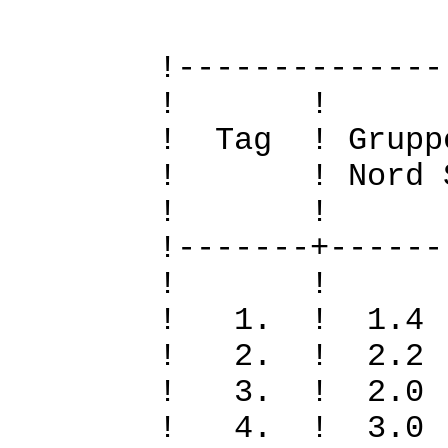
!--------------
! 
! Tag ! Grupp
! ! Nord Sued
! 
!-------+------
! 
! 1. ! 1.
! 2. ! 2.
! 3. ! 2.
! 4. ! 3.0