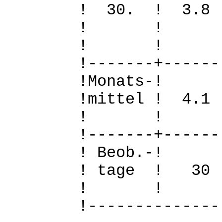
! 30. ! 3.
! 
! 
!-------+------
!Mo
!mittel ! 4.
! 
!-------+------
! B
! tage !
! 
!--------------