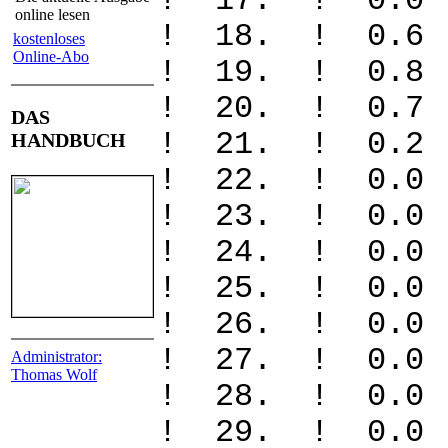
! 17. ! 
online lesen
! 18. ! 0
kostenloses
Online-Abo
! 19. ! 0.
! 20. ! 0
DAS
! 21. ! 
HANDBUCH
! 22. ! 
! 23. ! 
! 24. ! 
! 25. ! 0
! 26. ! 
! 27. ! 0
Administrator:
Thomas Wolf
! 28. ! 0
! 29. ! 