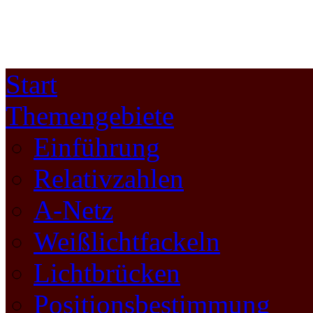
Start
Themengebiete
Einführung
Relativzahlen
A-Netz
Weißlichtfackeln
Lichtbrücken
Positionsbestimmung