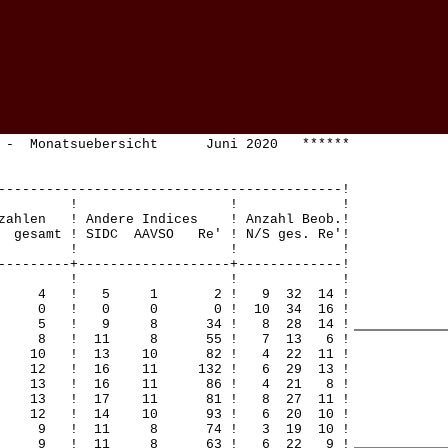
 E - Monatsuebersicht Juni 2020 ******
-------------------------------------------!
! ! ! !
zahlen ! Andere Indices ! Anzahl Beob.!
gesamt ! SIDC AAVSO Re' ! N/S ges. Re'!
! ! ! !
---------+-------------------+-------------!
! ! ! !
 4 0 4 ! 5 1 2 ! 9 32 14 !
0 0 0 ! 0 0 0 ! 10 34 16 !
0 5 5 ! 9 8 34 ! 8 28 14 !
0 8 8 ! 11 8 55 ! 7 13 6 !
10 10 ! 13 10 82 ! 4 22 11 !
12 12 ! 16 11 132 ! 6 29 13 !
 13 13 ! 16 11 86 ! 4 21 8 !
13 13 ! 17 11 81 ! 8 27 11 !
12 12 ! 14 10 93 ! 6 20 10 !
0 9 9 ! 11 8 74 ! 3 19 10 !
 0 9 9 ! 11 8 63 ! 6 22 9 !