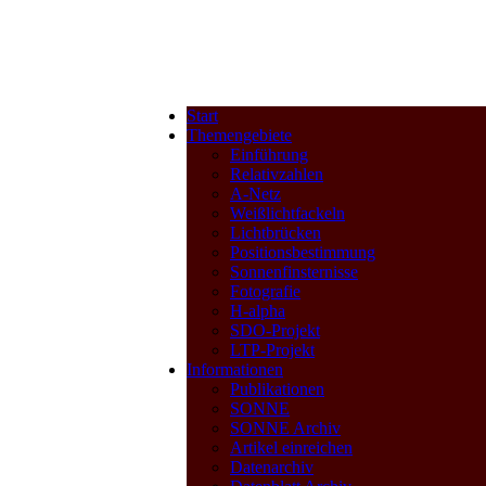
Start
Themengebiete
Einführung
Relativzahlen
A-Netz
Weißlichtfackeln
Lichtbrücken
Positionsbestimmung
Sonnenfinsternisse
Fotografie
H-alpha
SDO-Projekt
LTP-Projekt
Informationen
Publikationen
SONNE
SONNE Archiv
Artikel einreichen
Datenarchiv