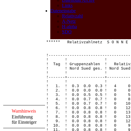
Datenblatt Archiv
Links
Dateneingabe
Relativzahl
A-Netz
H-alpha
SDO
****** Relativzahlnetz S O N N
!-----------------------------------
! ! 
! Tag ! Gruppenzahlen ! Relativ
! ! Nord Sued ges. ! Nord Sued 
! ! 
!-------+----------------+----------
! ! 
! 1. ! 0.3 0.0 0.3 !
! 2. ! 0.0 0.0 0.0 ! 
! 3. ! 0.0 0.5 0.5 ! 
! 4. ! 0.0 0.7 0.7 ! 
! 5. ! 0.0 0.7 0.7 ! 0 
! 6. ! 0.0 0.8 0.8 ! 0 
Warnhinweis
! 7. ! 0.0 0.8 0.8 ! 0
Einführung
! 8. ! 0.0 0.8 0.8 ! 0 
! 9. ! 0.0 0.8 0.8 ! 0 
für Einsteiger
! 10. ! 0.0 0.8 0.8 ! 
! 11. ! 0.0 0.8 0.8 !