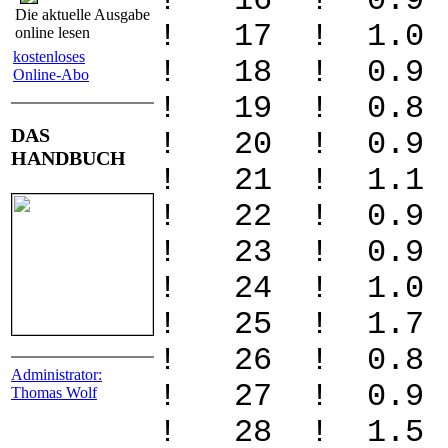
! 16 ! 0.9
Die aktuelle Ausgabe
! 17 ! 1.0
online lesen
kostenloses
! 18 ! 0.9
Online-Abo
! 19 ! 0.8
DAS
! 20 ! 0.9
HANDBUCH
! 21 ! 1.1
! 22 ! 0.9
! 23 ! 0.9
! 24 ! 1.0
! 25 ! 1.7
! 26 ! 0.8
Administrator:
! 27 ! 0.9
Thomas Wolf
! 28 ! 1.