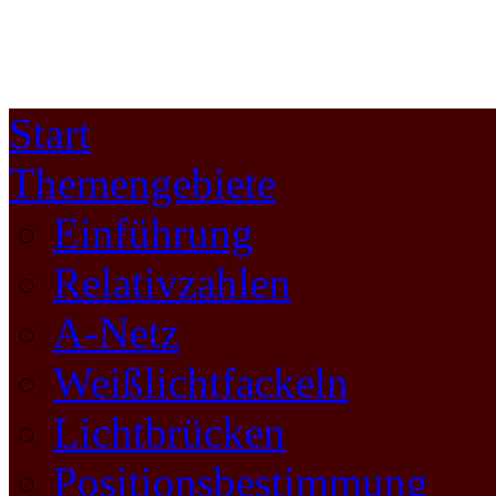
Start
Themengebiete
Einführung
Relativzahlen
A-Netz
Weißlichtfackeln
Lichtbrücken
Positionsbestimmung