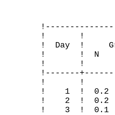
Definit
!--------------
! 
! Day ! Gr
! ! N S To
! 
!-------+------
! 
! 1 ! 0.2
! 2 ! 0.2
! 3 ! 0.1