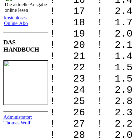
! 16 ! 1.
Die aktuelle Ausgabe
! 17 ! 2.4
online lesen
kostenloses
! 18 ! 1.7
Online-Abo
! 19 ! 2.0
DAS
! 20 ! 2.1 
HANDBUCH
! 21 ! 1.4
! 22 ! 1.5
! 23 ! 1.5
! 24 ! 2.9
! 25 ! 2.
! 26 ! 2.
Administrator:
! 27 ! 2.2
Thomas Wolf
! 28 ! 2.0