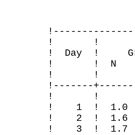
Definit
!--------------
! 
! Day ! Gr
! ! N S To
! 
!-------+------
! 
! 1 ! 1.0 
! 2 ! 1.6
! 3 ! 1.7