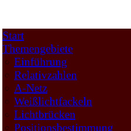
Start
Themengebiete
Einführung
Relativzahlen
A-Netz
Weißlichtfackeln
Lichtbrücken
Positionsbestimmung