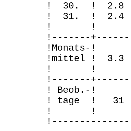
! 30. ! 2.
! 31. ! 2.
! 
!-------+------
!Mo
!mittel ! 3.
! 
!-------+------
! B
! tage !
! 
!--------------