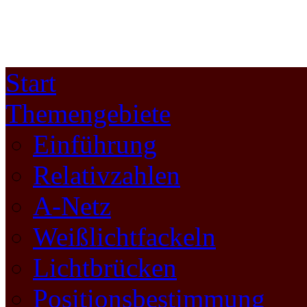
Start
Themengebiete
Einführung
Relativzahlen
A-Netz
Weißlichtfackeln
Lichtbrücken
Positionsbestimmung