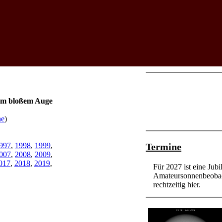
em bloßem Auge
he
)
Termine
997
,
1998
,
1999
,
007
,
2008
,
2009
,
017
,
2018
,
2019
,
Für 2027 ist eine Ju
Amateursonnenbeobacht
rechtzeitig hier.