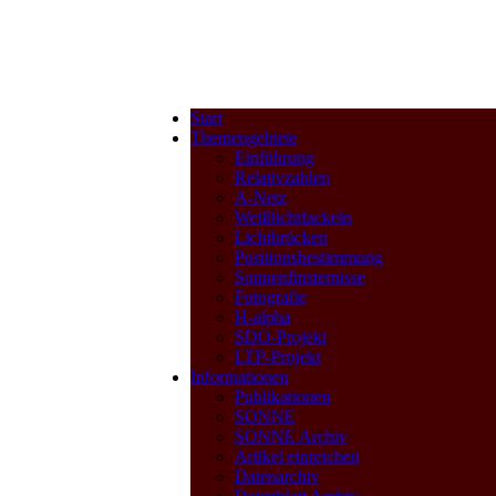
Start
Themengebiete
Einführung
Relativzahlen
A-Netz
Weißlichtfackeln
Lichtbrücken
Positionsbestimmung
Sonnenfinsternisse
Fotografie
H-alpha
SDO-Projekt
LTP-Projekt
Informationen
Publikationen
SONNE
SONNE Archiv
Artikel einreichen
Datenarchiv