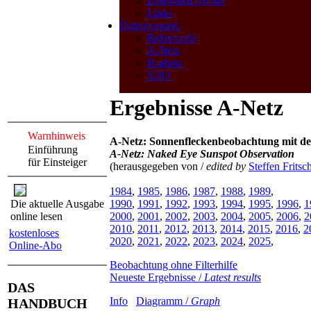
Datenblatt Archiv
Links
Dateneingabe
Relativzahl
A-Netz
H-alpha
SDO
Ergebnisse A-Netz
Warnhinweis
A-Netz: Sonnenfleckenbeobachtung mit d
Einführung
A-Netz: Naked Eye Sunspot Observation
für Einsteiger
(herausgegeben von /
edited by
Steffen Fritsc
1984
,
1985
,
1986
,
1987
,
1988
,
1989
,
Die aktuelle Ausgabe
1990
,
1991
,
1992
,
1993
,
1994
,
1995
,
1996
,
1
online lesen
2000
,
2001
,
2002
,
2003
,
2004
,
2005
,
2006
,
2
2010
,
2011
,
2012
,
2013
,
2014
,
2015
,
2016
,
2
kostenloses
2020
,
2021
,
2022
,
2023
,
2024
,
2025
,
Online-Abo
Beobachtung ohne Filterhilfe
Neueste Ergebnisse /
Latest results
DAS
Info
Diagramm /
Graph
HANDBUCH