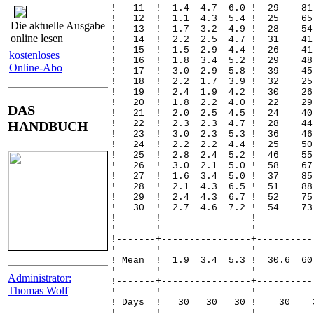
! 11 ! 1.4 4.7 6.0 ! 29 
! 12 ! 1.1 4.3 5.4 ! 25 
Die aktuelle Ausgabe
! 13 ! 1.7 3.2 4.9 ! 28 
online lesen
! 14 ! 2.2 2.5 4.7 ! 31
! 15 ! 1.5 2.9 4.4 ! 26
kostenloses
! 16 ! 1.8 3.4 5.2 ! 29
Online-Abo
! 17 ! 3.0 2.9 5.8 ! 39
! 18 ! 2.2 1.7 3.9 ! 32 
! 19 ! 2.4 1.9 4.2 ! 30 
! 20 ! 1.8 2.2 4.0 ! 22
DAS
! 21 ! 2.0 2.5 4.5 ! 24
HANDBUCH
! 22 ! 2.3 2.3 4.7 ! 28 
! 23 ! 3.0 2.3 5.3 ! 36 
! 24 ! 2.2 2.2 4.4 ! 25 
! 25 ! 2.8 2.4 5.2 ! 46 
! 26 ! 3.0 2.1 5.0 ! 58 6
! 27 ! 1.6 3.4 5.0 ! 37 8
! 28 ! 2.1 4.3 6.5 ! 51 8
! 29 ! 2.4 4.3 6.7 ! 52 7
! 30 ! 2.7 4.6 7.2 ! 54 7
! ! 
! ! 
!-------+----------------+----------
! ! 
! Mean ! 1.9 3.4 5.3 ! 30.6 6
! ! 
Administrator:
!-------+----------------+----------
Thomas Wolf
! ! 
! Days ! 30 30 30 !
! ! 