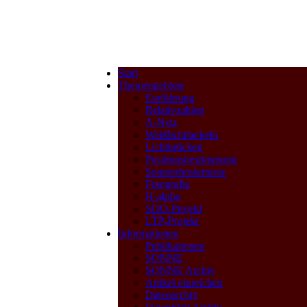
Start
Themengebiete
Einführung
Relativzahlen
A-Netz
Weißlichtfackeln
Lichtbrücken
Positionsbestimmung
Sonnenfinsternisse
Fotografie
H-alpha
SDO-Projekt
LTP-Projekt
Informationen
Publikationen
SONNE
SONNE Archiv
Artikel einreichen
Datenarchiv