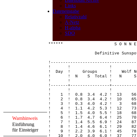
Datenblatt Archiv
Links
Dateneingabe
Relativzahl
A-Netz
H-alpha
SDO
****** S O N N E 
Definitive Sunspot 
!-----------------------------------
! ! 
! Day ! Groups ! Wolf Nu
! ! N S Total ! N S Total
! ! 
!-------+----------------+----------
! ! 
! 1 ! 0.8 3.4 4.2 ! 13 
! 2 ! 0.8 3.4 4.2 ! 10 
! 3 ! 0.3 4.0 4.2 ! 3 6
! 4 ! 1.1 4.2 5.3 ! 12 7
! 5 ! 1.5 4.0 5.5 ! 18 
! 6 ! 1.7 4.7 6.4 ! 25 
Warnhinweis
! 7 ! 1.4 5.5 6.9 ! 24 8
Einführung
! 8 ! 1.4 4.6 6.1 ! 29 82
für Einsteiger
! 9 ! 2.2 3.9 6.1 ! 45 7
! 10 ! 2.0 4.0 6.0 ! 37 7