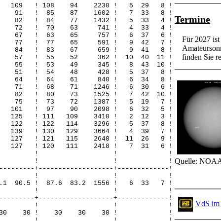
81 109 ! 108 94 2230 ! 5 29 8 !
65 91 ! 85 87 1602 ! 7 33 8 !
Termine
54 82 ! 84 77 1432 ! 5 33 4 !
 41 72 ! 70 63 741 ! 4 33 4 !
 41 67 ! 63 65 757 ! 6 37 6 !
Für 2027 is
 48 77 ! 77 65 591 ! 9 42 7 !
Amateursonn
 45 84 ! 83 67 659 ! 9 41 8 !
finden Sie re
25 57 ! 55 52 362 ! 10 40 11 !
26 55 ! 53 49 345 ! 8 43 10 !
 29 51 ! 54 48 428 ! 5 37 8 !
 40 64 ! 64 61 840 ! 6 34 8 !
44 71 ! 68 71 1246 ! 6 30 6 !
46 82 ! 80 73 1525 ! 7 42 10 !
50 75 ! 73 72 1387 ! 5 19 7 !
55 101 ! 97 90 2098 ! 6 32 5 !
7 125 ! 111 109 3410 ! 2 12 3 !
5 122 ! 122 114 3296 ! 5 37 8 !
8 139 ! 130 129 3664 ! 4 39 7 !
5 127 ! 121 115 2640 ! 11 26 9 !
3 127 ! 120 111 2418 ! 7 31 6 !
! ! ! !
Quelle: NOAA
! ! ! !
---------+-------------------+-------------!
! ! ! !
0.1 90.5 ! 87.6 83.2 1556 ! 6 33 7 !
! ! ! !
---------+-------------------+-------------!
VdS im 
! ! ! !
 30 30 30 ! 30 30 30 ! !
! ! ! !