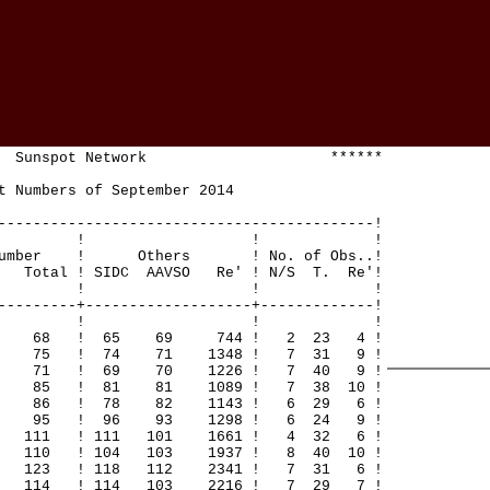
Sunspot Network ******
Numbers of September 2014
-------------------------------------------!
! ! ! !
mber ! Others ! No. of Obs..!
 ! SIDC AAVSO Re' ! N/S T. Re'!
! ! ! !
---------+-------------------+-------------!
! ! ! !
56 68 ! 65 69 744 ! 2 23 4 !
65 75 ! 74 71 1348 ! 7 31 9 !
8 71 ! 69 70 1226 ! 7 40 9 !
3 85 ! 81 81 1089 ! 7 38 10 !
68 86 ! 78 82 1143 ! 6 29 6 !
70 95 ! 96 93 1298 ! 6 24 9 !
7 111 ! 111 101 1661 ! 4 32 6 !
 110 ! 104 103 1937 ! 8 40 10 !
8 123 ! 118 112 2341 ! 7 31 6 !
7 114 ! 114 103 2216 ! 7 29 7 !