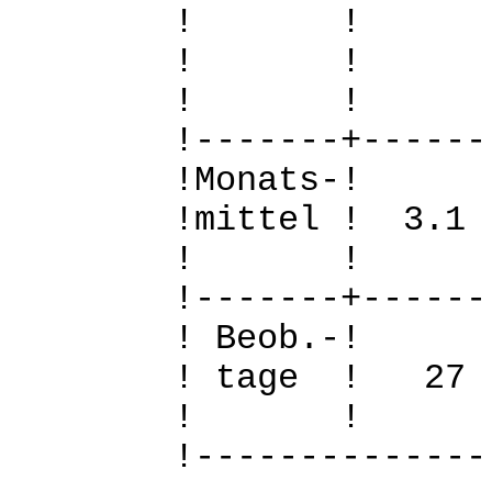
! 
! 
! 
!-------+------
!Mo
!mittel ! 3.
! 
!-------+------
! B
! tage !
! 
!--------------