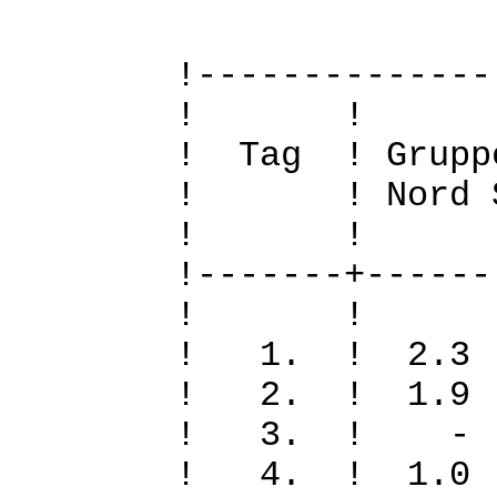
!--------------
! 
! Tag ! Grupp
! ! Nord Sued
! 
!-------+------
! 
! 1. ! 2.
! 2. ! 1.
! 3. ! -
! 4. ! 1.