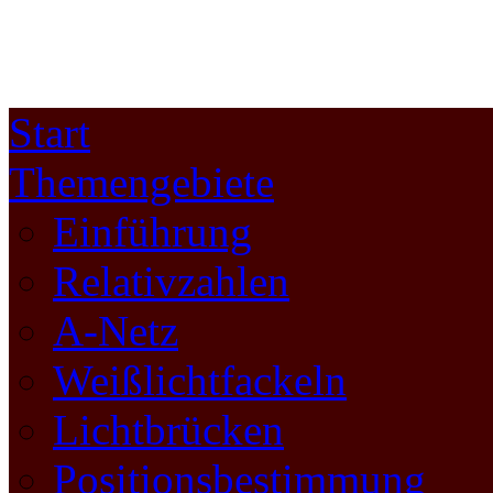
Start
Themengebiete
Einführung
Relativzahlen
A-Netz
Weißlichtfackeln
Lichtbrücken
Positionsbestimmung