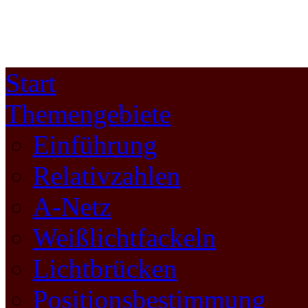
Start
Themengebiete
Einführung
Relativzahlen
A-Netz
Weißlichtfackeln
Lichtbrücken
Positionsbestimmung